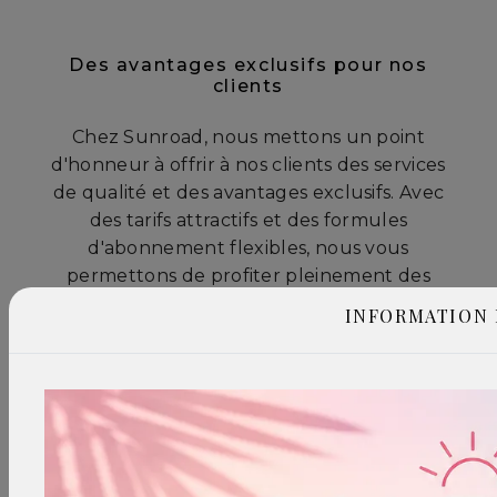
Des avantages exclusifs pour nos
clients
Chez Sunroad, nous mettons un point
d'honneur à offrir à nos clients des services
de qualité et des avantages exclusifs. Avec
des tarifs attractifs et des formules
d'abonnement flexibles, nous vous
permettons de profiter pleinement des
bienfaits de l'aquabike en cabine
INFORMATION
individuelle sans contrainte.
Rejoignez-nous dès aujourd'hui chez
Sunroad pour une expérience d'aquabike
en cabine individuelle inoubliable à Paris 17e
Arrondissement. Contactez-nous pour
réserver votre séance et découvrir tous les