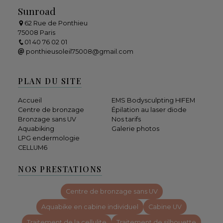
Sunroad
62 Rue de Ponthieu
75008 Paris
01 40 76 02 01
ponthieusoleil75008@gmail.com
PLAN DU SITE
Accueil
EMS Bodysculpting HIFEM
Centre de bronzage
Épilation au laser diode
Bronzage sans UV
Nos tarifs
Aquabiking
Galerie photos
LPG endermologie
CELLUM6
NOS PRESTATIONS
Centre de bronzage sans UV
Aquabike en cabine individuel
Cabine UV
Traitement de la cellulite
Traitement de silhouette