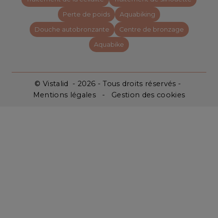
Perte de poids
Aquabiking
Douche autobronzante
Centre de bronzage
Aquabike
©
Vistalid
- 2026 - Tous droits réservés -
Mentions légales
-
Gestion des cookies